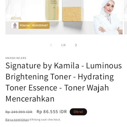
Buka
B
media
m
1
2
dari
1
/
6
di
di
modal
m
HNHSKINCARE
Signature by Kamila - Luminous
Brightening Toner - Hydrating
Toner Essence - Toner Wajah
Mencerahkan
Harga
Harga
Rp 86.555 IDR
Rp 249.999 IDR
Obral
reguler
obral
Biaya pengiriman
dihitung saat checkout.