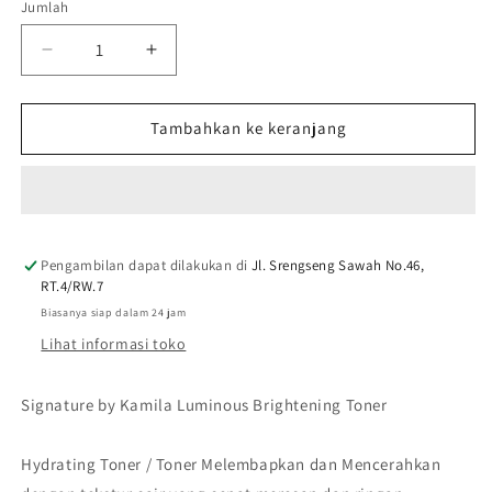
Jumlah
Jumlah
Kurangi
Tambah
jumlah
jumlah
untuk
untuk
Signature
Signature
Tambahkan ke keranjang
by
by
Kamila
Kamila
-
-
Luminous
Luminous
Brightening
Brightening
Pengambilan dapat dilakukan di
Toner
Toner
Jl. Srengseng Sawah No.46,
RT.4/RW.7
-
-
Hydrating
Hydrating
Biasanya siap dalam 24 jam
Toner
Toner
Lihat informasi toko
Essence
Essence
-
-
Signature by Kamila Luminous Brightening Toner
Toner
Toner
Wajah
Wajah
Mencerahkan
Mencerahkan
Hydrating Toner / Toner Melembapkan dan Mencerahkan