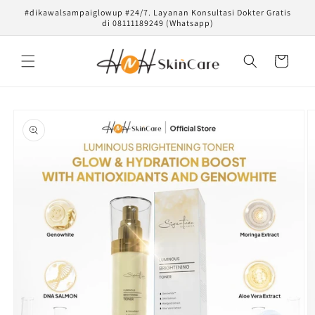
Langsung
#dikawalsampaiglowup #24/7. Layanan Konsultasi Dokter Gratis
ke konten
di 08111189249 (Whatsapp)
Keranjang
Langsung
ke
informasi
produk