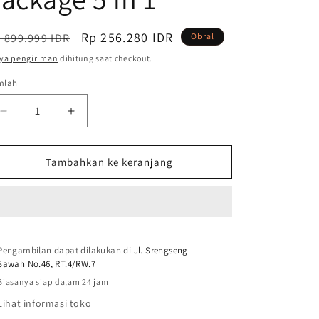
arga
Harga
Rp 256.280 IDR
 899.999 IDR
Obral
guler
obral
ya pengiriman
dihitung saat checkout.
mlah
mlah
Kurangi
Tambah
jumlah
jumlah
untuk
untuk
HNH
HNH
Tambahkan ke keranjang
Skincare
Skincare
-
-
Paket
Paket
Exfoliating
Exfoliating
Brightening
Brightening
Pengambilan dapat dilakukan di
-
-
Jl. Srengseng
Sawah No.46, RT.4/RW.7
Brightening
Brightening
Package
Package
Biasanya siap dalam 24 jam
5
5
Lihat informasi toko
in
in