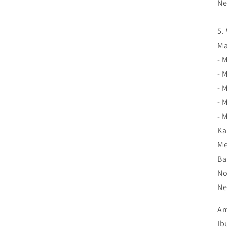
Ne
5.
Ma
- 
- 
- 
- 
- 
Ka
Me
Ba
No
Ne
Am
Ib