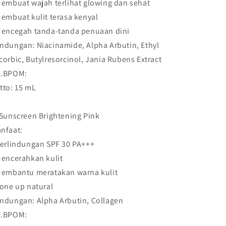
Membuat wajah terlihat glowing dan sehat
Membuat kulit terasa kenyal
Mencegah tanda-tanda penuaan dini
ndungan: Niacinamide, Alpha Arbutin, Ethyl
corbic, Butylresorcinol, Jania Rubens Extract
.BPOM:
tto: 15 mL
 Sunscreen Brightening Pink
nfaat:
Perlindungan SPF 30 PA+++
Mencerahkan kulit
Membantu meratakan warna kulit
Tone up natural
ndungan: Alpha Arbutin, Collagen
.BPOM: