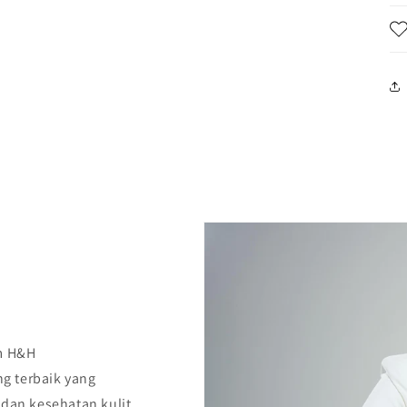
m H&H
g terbaik yang
an kesehatan kulit.