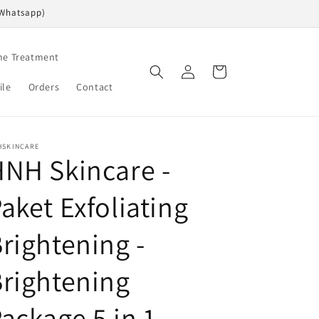
(Whatsapp)
ne Treatment
Login
Keranjang
ile
Orders
Contact
HSKINCARE
NH Skincare -
aket Exfoliating
rightening -
rightening
ackage 5 in 1