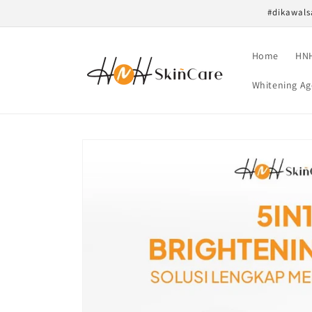
Langsung
#dikawals
ke konten
Home
HNH
Whitening Ag
Langsung
ke
informasi
produk