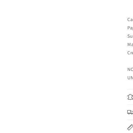
Ca
Pa
Su
Ma
Cr
NO
U