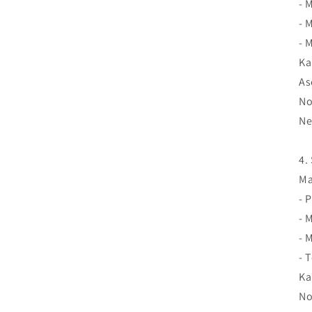
- 
- 
- 
Ka
As
No
Ne
4.
Ma
- 
- 
- 
- 
Ka
No