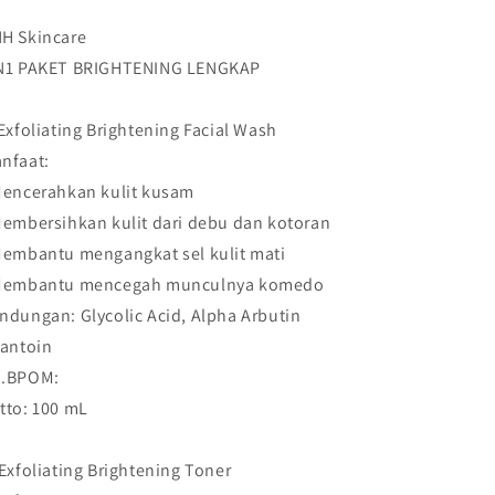
1
1
H Skincare
N1 PAKET BRIGHTENING LENGKAP
 Exfoliating Brightening Facial Wash
nfaat:
Mencerahkan kulit kusam
Membersihkan kulit dari debu dan kotoran
Membantu mengangkat sel kulit mati
Membantu mencegah munculnya komedo
ndungan: Glycolic Acid, Alpha Arbutin
lantoin
.BPOM:
tto: 100 mL
 Exfoliating Brightening Toner