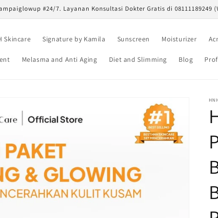
ampaiglowup #24/7. Layanan Konsultasi Dokter Gratis di 08111189249 
 Skincare
Signature by Kamila
Sunscreen
Moisturizer
Ac
ent
Melasma and Anti Aging
Diet and Slimming
Blog
Prof
HN
H
P
B
B
P