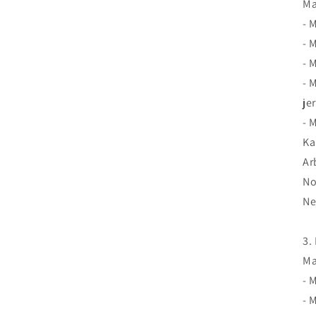
Ma
- 
- 
- 
- 
je
- 
Ka
Ar
No
Ne
3.
Ma
- 
- 