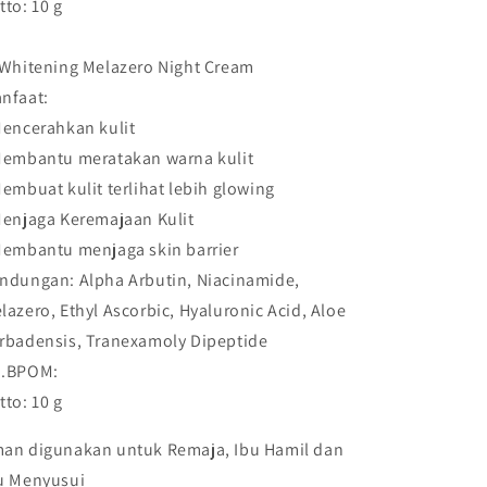
tto: 10 g
 Whitening Melazero Night Cream
nfaat:
Mencerahkan kulit
Membantu meratakan warna kulit
Membuat kulit terlihat lebih glowing
Menjaga Keremajaan Kulit
Membantu menjaga skin barrier
ndungan: Alpha Arbutin, Niacinamide,
lazero, Ethyl Ascorbic, Hyaluronic Acid, Aloe
rbadensis, Tranexamoly Dipeptide
.BPOM:
tto: 10 g
an digunakan untuk Remaja, Ibu Hamil dan
u Menyusui