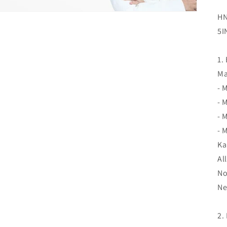
HN
5I
1.
Ma
- 
- 
- 
- 
Ka
Al
No
Ne
2.